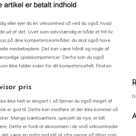
ndig eller ejer du en virksomhed så ved du også, hvad
de ud af det. Livet som selvstændig er både et frit liv,
fokus på dine kompetenceområder, du skal også have
tuelle medarbejdere. Det kan være hårdt og nogle af
 personlige spidskompetencer. Derfor kan du også
 som ikke falder inden for dit kompetencefelt. Find en
isor pris
D
e ikke helt er ekspert i, så fjerner du også meget af
isk er god til. Dette kan medføre at der ikke kommer så
A
sker. Mange iværksættere, specielt de nye, er lidt
dere. Dette er fordi at økonomien i de små virksomheder
det være en rigtig god idé at ofre penge på tiltag som