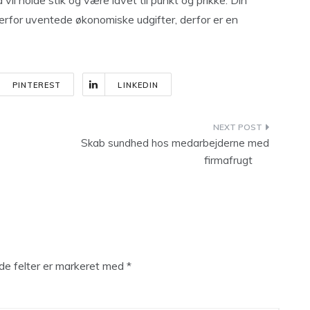
vil holde stik og være lavet til punkt og prikke. Din
overfor uventede økonomiske udgifter, derfor er en
PINTEREST
LINKEDIN
Skab sundhed hos medarbejderne med
firmafrugt
e felter er markeret med
*