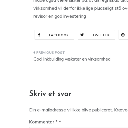
måde også være sikker på, at dit regnskab altid 
virksomhed vil derfor ikke lige pludseligt stå 
revisor en god investering
FACEBOOK
TWITTER
Indlægsnavigation
God linkbuilding vækster en virksomhed
Skriv et svar
Din e-mailadresse vil ikke blive publiceret.
Kræved
Kommentar
*