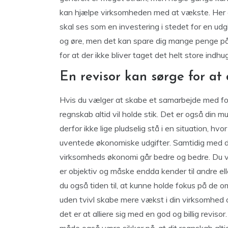
kan hjælpe virksomheden med at vækste. Her er
skal ses som en investering i stedet for en udg
og øre, men det kan spare dig mange penge på
for at der ikke bliver taget det helt store indh
En revisor kan sørge for at
Hvis du vælger at skabe et samarbejde med for 
regnskab altid vil holde stik. Det er også din m
derfor ikke lige pludselig stå i en situation, hvo
uventede økonomiske udgifter. Samtidig med det
virksomheds økonomi går bedre og bedre. Du vi
er objektiv og måske endda kender til andre ell
du også tiden til, at kunne holde fokus på de o
uden tvivl skabe mere vækst i din virksomhed o
det er at alliere sig med en god og billig reviso