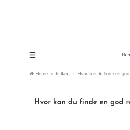
Skip
to
content
Bem
Home
»
Indlæg
»
Hvor kan du finde en god 
Hvor kan du finde en god re