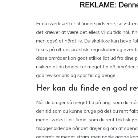
Er du iværksætter til fingerspidserne, selvstæ
det kræver at være det ellers vil du tids nok fin
men også et hårdt liv. Du skal ikke kun have 
fokus på alt det praktisk, regnskaber og even
disse områder kan godt stikke lidt ud fra dine
risikere at du bruger for meget tid på områder,
god revisor pris og spar tid og penge.
Her kan du finde en god rev
Når du bruger så meget tid på ting, som du måsk
den tid som du kunne bruge på det du rent fakt
meget vækst i dit firma, som du rent faktisk øn
tilbageholdende når det drejer sig om at spen
generelt er meget stram, men nogle gange kan 